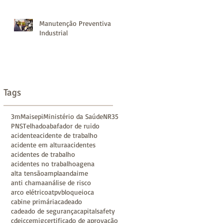
Manutenção Preventiva
Industrial
Tags
3m
Maisepi
Ministério da Saúde
NR35
PNS
Telhado
abafador de ruido
acidente
acidente de trabalho
acidente em altura
acidentes
acidentes de trabalho
acidentes no trabalho
agena
alta tensão
ampla
andaime
anti chama
análise de risco
arco elétrico
atpv
bloqueio
ca
cabine primária
cadeado
cadeado de segurança
capitalsafety
cdeic
cemig
certificado de aprovação