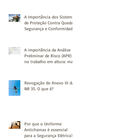
4
A Importância dos Sistemas
de Proteção Contra Quedas:
Segurança e Conformidade
em Altura com linhas de
vida
A importância da Análise
Preliminar de Risco (APR)
no trabalho em altura: mais
segurança e prevenção de
acidentes com uso de
linhas de vida
Revogação do Anexo III da
NR 35. O que é?
Por que o Uniforme
Antichamas é essencial
para a Segurança Elétrica?