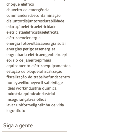
choque elétrico
chuveiro de emergência
commanders
descontaminação
disjuntor
disjuntores
durabilidade
educação
eletrica
eletricidade
eletricista
eletricistas
eletricita
elétrico
enel
energia
energia fotovoltáica
energia solar
energias perigosas
energisa
engenharia elétrica
engenheiro
epi
epi rio de janeiro
epimais
equipamento elétrico
equipamentos
estação de bloqueio
fiscalização
fiscalização do trabalho
fundacentro
honeywell
honeywell safety
ibge
ideal work
industria quimica
industria química
industrial
insegurança
lava olhos
lavar uniforme
light
linha de vida
logout
loto
Siga a gente