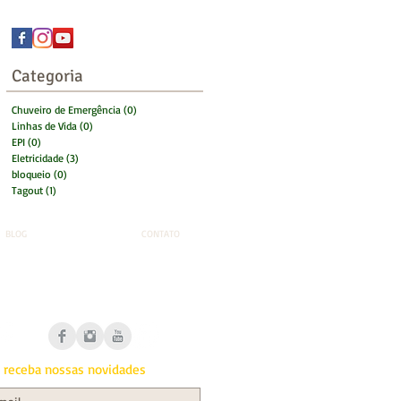
Categoria
Chuveiro de Emergência
(0)
0 post
Linhas de Vida
(0)
0 post
EPI
(0)
0 post
Eletricidade
(3)
3 posts
bloqueio
(0)
0 post
Tagout
(1)
1 post
BLOG
CONTATO
6780-0293 | (21) 98647-2002
grillo@gmail.com
 receba nossas novidades