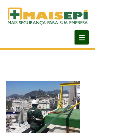
>
ALTUR
A