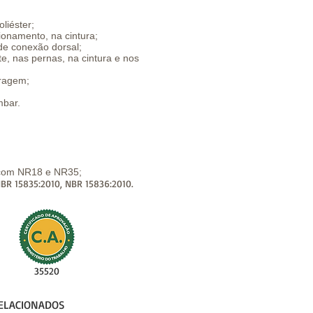
oliéster;
ionamento, na cintura;
de conexão dorsal;
te, nas pernas, na cintura e nos
oragem;
mbar.
 com NR18 e NR35;
BR 15835:2010, NBR 15836:2010.
35520
ELACIONADOS