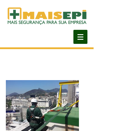
>
ALTUR
A