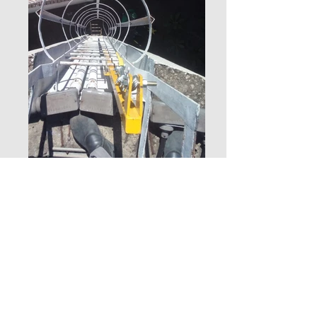
Em atividades com escadas fixas, o
guarda-corpo não fornece proteção
adequada em caso de queda do
trabalhador. Atendendo a todos os
critérios de segurança, a Mais EPI
apresenta um moderno sistema, o Kit
Escada Marinheiro.